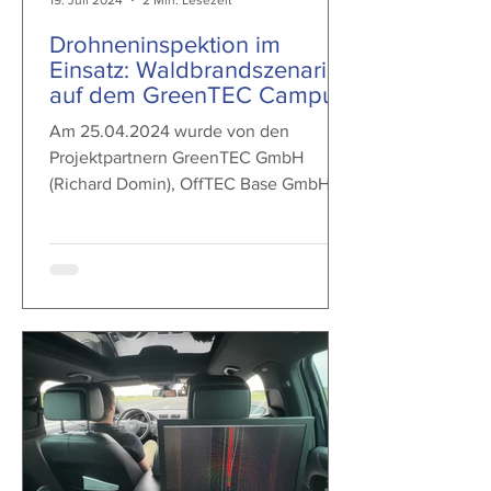
19. Juli 2024
2 Min. Lesezeit
Drohneninspektion im
Einsatz: Waldbrandszenario
auf dem GreenTEC Campus
Am 25.04.2024 wurde von den
Projektpartnern GreenTEC GmbH
(Richard Domin), OffTEC Base GmbH &
Co. KG (Olaf Klanke), Hanseatic
Aviation...