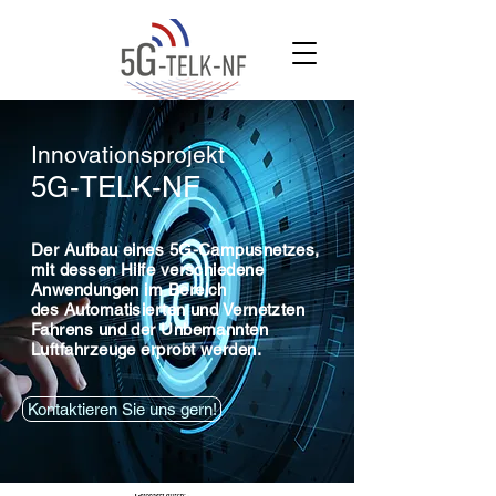
Innovationsprojekt
5G-TELK-NF
Der Aufbau eines 5G-Campusnetzes,
mit dessen Hilfe verschiedene
Anwendungen im Bereich
des Automatisierten und Vernetzten
Fahrens
und
der Unbemannten
Luftfahrzeuge
erprobt werden.
Kontaktieren Sie uns gern!