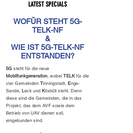
LATEST SPECIALS
WOFÜR STEHT 5G-
TELK-NF
&
WIE IST 5G-TELK-NF
ENTSTANDEN?
5G
steht für die neue
Mobilfunkgeneration
, wobei
TELK
für die
vier Gemeinden
T
inningstedt,
E
nge-
Sande,
L
eck und
K
lixbüll steht.
Denn
diese sind die Gemeinden, die in das
Projekt, das dem AVF sowie dem
Betrieb von UAV dienen soll,
eingebunden sind.